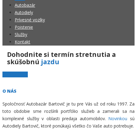
Autobazár
Autodiely
Prívesné vozíky
Poistenie
Služby
Kontakt
Dohodnite si termín stretnutia a
skúšobnú
jazdu
Napíšte nám
O NÁS
Spoločnosť Autobazár Bartovič je tu pre Vás už od roku 1997. Za
toto obdobie sme rozšírili portfólio služieb a zamerali sa na
komplexné služby v oblasti predaja automobilov.
Novinkou
sú
Autodiely Bartovič, ktoré ponúkajú všetko čo Vaše auto potrebuje.