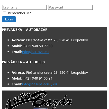
Remember Me
Login
PREVÁDZKA – AUTOBAZÁR
Adresa:
Piešťanská cesta 23, 920 41 Leopoldov
Mobil:
+421 948 50 77 80
Email:
info@bartovic.eu
PREVÁDZKA – AUTODIELY
Adresa:
Piešťanská cesta 23, 920 41 Leopoldov
Mobil:
+421 948 91 00 91
Email:
info@najlepsiediely.eu