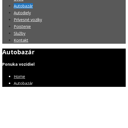
Autobazár
Autodiely
Prívesné vozíky
Poistenie
Služby
Kontakt
Autobazár
Ponuka vozidiel
Home
Autobazár