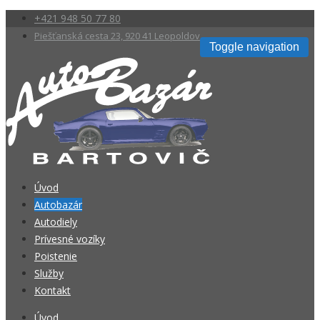
+421 948 50 77 80
Piešťanská cesta 23, 920 41 Leopoldov
Toggle navigation
Úvod
Autobazár
Autodiely
Prívesné vozíky
Poistenie
Služby
Kontakt
Úvod